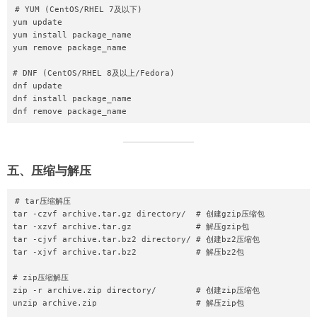
# YUM (CentOS/RHEL 7及以下)

yum update

yum install package_name

yum remove package_name

# DNF (CentOS/RHEL 8及以上/Fedora)

dnf update

dnf install package_name

五、压缩与解压
# tar压缩解压

tar -czvf archive.tar.gz directory/  # 创建gzip压缩包

tar -xzvf archive.tar.gz             # 解压gzip包

tar -cjvf archive.tar.bz2 directory/ # 创建bz2压缩包

tar -xjvf archive.tar.bz2            # 解压bz2包

# zip压缩解压

zip -r archive.zip directory/        # 创建zip压缩包

unzip archive.zip                    # 解压zip包
