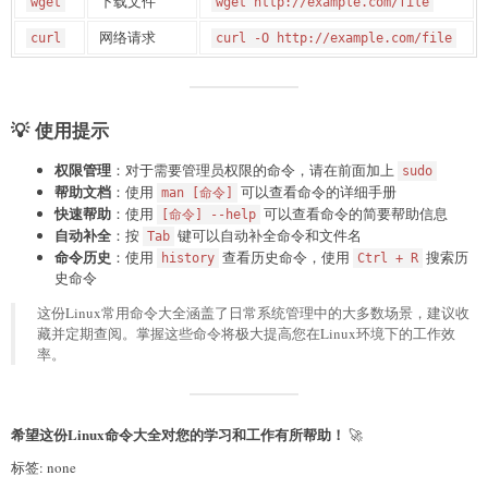
下载文件
wget
wget http://example.com/file
网络请求
curl
curl -O http://example.com/file
💡 使用提示
权限管理
：对于需要管理员权限的命令，请在前面加上
sudo
帮助文档
：使用
可以查看命令的详细手册
man [命令]
快速帮助
：使用
可以查看命令的简要帮助信息
[命令] --help
自动补全
：按
键可以自动补全命令和文件名
Tab
命令历史
：使用
查看历史命令，使用
搜索历
history
Ctrl + R
史命令
这份Linux常用命令大全涵盖了日常系统管理中的大多数场景，建议收
藏并定期查阅。掌握这些命令将极大提高您在Linux环境下的工作效
率。
希望这份Linux命令大全对您的学习和工作有所帮助！
🚀
标签: none