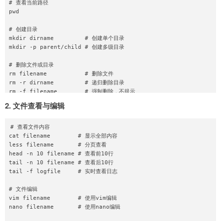
# 查看当前路径

pwd

# 创建目录

mkdir dirname         # 创建单个目录

mkdir -p parent/child # 创建多级目录

# 删除文件或目录

rm filename           # 删除文件

rm -r dirname         # 递归删除目录

rm -f filename        # 强制删除，不提示

2. 文件查看与编辑
# 复制文件或目录

cp source.txt dest.txt      # 复制文件

cp -r sourcedir destdir    # 复制目录

# 查看文件内容

cat filename        # 显示全部内容

# 移动或重命名

less filename       # 分页查看

mv oldname newname    # 重命名

head -n 10 filename # 查看前10行

tail -n 10 filename # 查看后10行

tail -f logfile     # 实时查看日志

# 文件编辑

vim filename        # 使用vim编辑

nano filename       # 使用nano编辑
