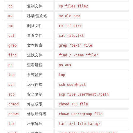
复制文件
cp
cp file1 file2
移动/重命名
mv
mv old new
删除文件
rm
rm -rf dir/
查看文件
cat
cat file.txt
文本搜索
grep
grep "text" file
查找文件
find
find / -name "file"
查看进程
ps
ps aux
系统监控
top
top
远程连接
ssh
ssh user@host
安全复制
scp
scp file user@host:/path
修改权限
chmod
chmod 755 file
修改所有者
chown
chown user:group file
压缩解压
tar
tar -xzf file.tar.gz